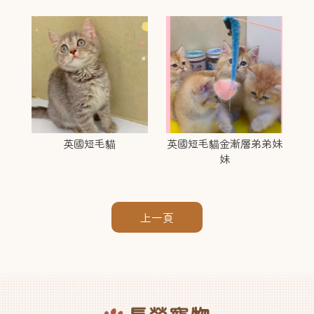
英國短毛貓
英國短毛貓金漸層弟弟妹
妹
上一頁