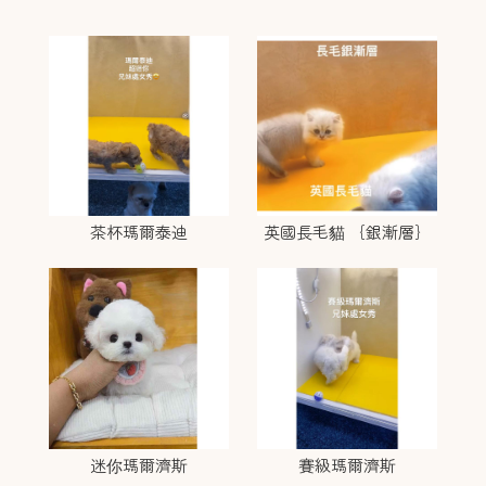
茶杯瑪爾泰迪
英國長毛貓 ｛銀漸層｝
迷你瑪爾濟斯
賽級瑪爾濟斯