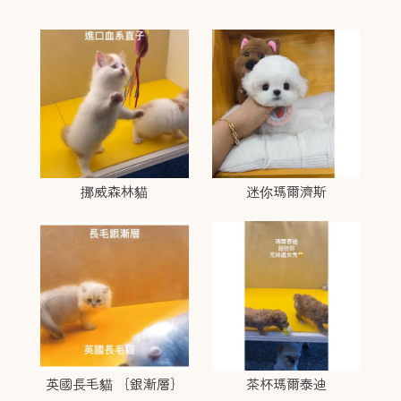
挪威森林貓
迷你瑪爾濟斯
英國長毛貓 ｛銀漸層｝
茶杯瑪爾泰迪